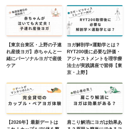
【東京台東区・上野の子連
ヨガ解剖学×運動学とは？
れ産後ヨガ】赤ちゃんと一
RYT200後に必要な評価・
緒にパーソナルヨガで産後
アジャストメントを理学療
ケア
法士が実践講座で習得【東
京・上野】
【2026年】最新デートは
肩こり解消にヨガは効果あ
これ！カップルで“体を整
る？原因と簡単にできるヨ