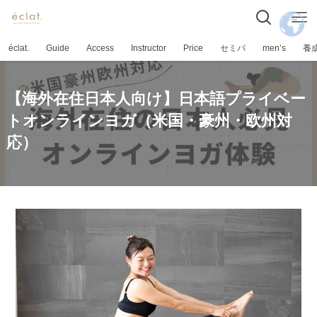
éclat.
Guide
Access
Instructor
Price
セミパ
men’s
養
【海外在住日本人向け】日本語プライベー
トオンラインヨガ（米国・豪州・欧州対
応）