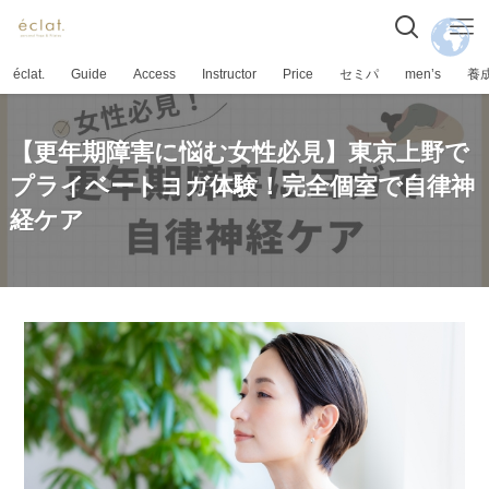
éclat.
Guide
Access
Instructor
Price
セミパ
men’s
養
【更年期障害に悩む女性必見】東京上野で
プライベートヨガ体験！完全個室で自律神
経ケア